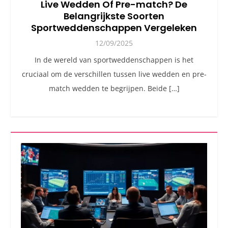
Live Wedden Of Pre-match? De
Belangrijkste Soorten
Sportweddenschappen Vergeleken
12/09/2025
In de wereld van sportweddenschappen is het
cruciaal om de verschillen tussen live wedden en pre-
match wedden te begrijpen. Beide […]