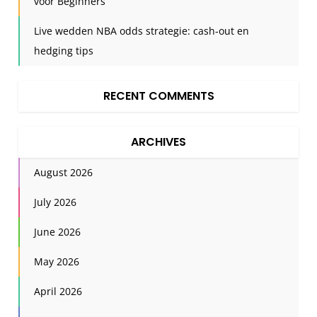
voor Beginners
Live wedden NBA odds strategie: cash-out en
hedging tips
RECENT COMMENTS
ARCHIVES
August 2026
July 2026
June 2026
May 2026
April 2026