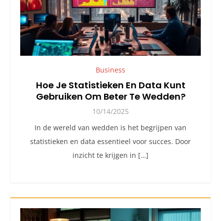
Business
Hoe Je Statistieken En Data Kunt
Gebruiken Om Beter Te Wedden?
10/14/2025
In de wereld van wedden is het begrijpen van
statistieken en data essentieel voor succes. Door
inzicht te krijgen in […]