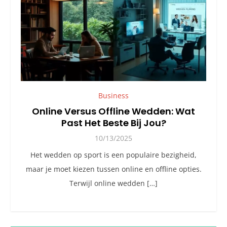
Business
Online Versus Offline Wedden: Wat
Past Het Beste Bij Jou?
10/13/2025
Het wedden op sport is een populaire bezigheid,
maar je moet kiezen tussen online en offline opties.
Terwijl online wedden […]