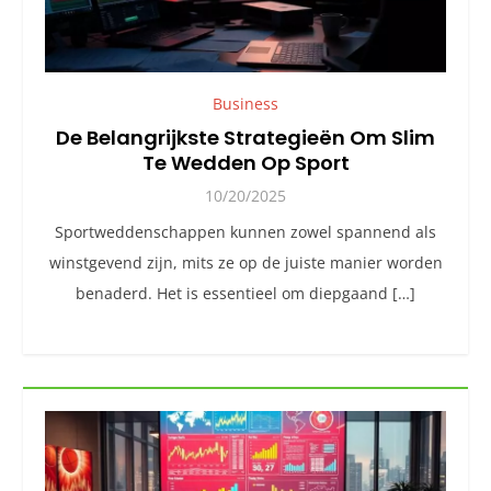
Business
De Belangrijkste Strategieën Om Slim
Te Wedden Op Sport
10/20/2025
Sportweddenschappen kunnen zowel spannend als
winstgevend zijn, mits ze op de juiste manier worden
benaderd. Het is essentieel om diepgaand […]