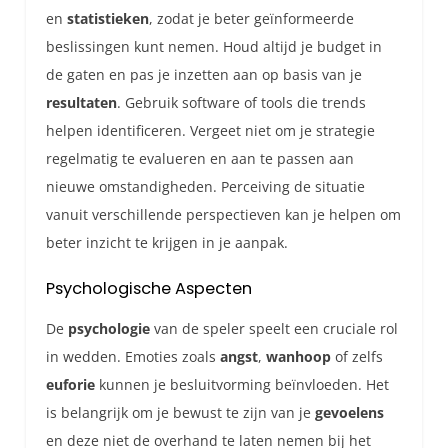
en
statistieken
, zodat je beter geïnformeerde
beslissingen kunt nemen. Houd altijd je budget in
de gaten en pas je inzetten aan op basis van je
resultaten
. Gebruik software of tools die trends
helpen identificeren. Vergeet niet om je strategie
regelmatig te evalueren en aan te passen aan
nieuwe omstandigheden. Perceiving de situatie
vanuit verschillende perspectieven kan je helpen om
beter inzicht te krijgen in je aanpak.
Psychologische Aspecten
De
psychologie
van de speler speelt een cruciale rol
in wedden. Emoties zoals
angst
,
wanhoop
of zelfs
euforie
kunnen je besluitvorming beïnvloeden. Het
is belangrijk om je bewust te zijn van je
gevoelens
en deze niet de overhand te laten nemen bij het