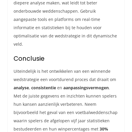
diepere analyse maken, wat leidt tot beter
onderbouwde weddenschappen. Gebruik
aangepaste tools en platforms om real-time
informatie en statistieken bij te houden voor
optimalisatie van de wedstrategie in dit dynamische
veld.
Conclusie
Uiteindelijk is het ontwikkelen van een winnende
wedstrategie een voortdurend proces dat draait om
analyse
,
consistentie
en
aanpassingsvermogen
.
Met de juiste gegevens en inzichten kunnen spelers
hun kansen aanzienlijk verbeteren. Neem
bijvoorbeeld het geval van een voetbalweddenschap
waarin spelers de afgelopen vijf jaar statistieken
bestudeerden en hun winpercentages met
30%