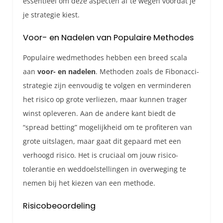
essentieel om deze aspecten af te wegen voordat je
je strategie kiest.
Voor- en Nadelen van Populaire Methodes
Populaire wedmethodes hebben een breed scala
aan
voor- en nadelen
. Methoden zoals de Fibonacci-
strategie zijn eenvoudig te volgen en verminderen
het risico op grote verliezen, maar kunnen trager
winst opleveren. Aan de andere kant biedt de
“spread betting” mogelijkheid om te profiteren van
grote uitslagen, maar gaat dit gepaard met een
verhoogd risico. Het is cruciaal om jouw risico-
tolerantie en weddoelstellingen in overweging te
nemen bij het kiezen van een methode.
Risicobeoordeling