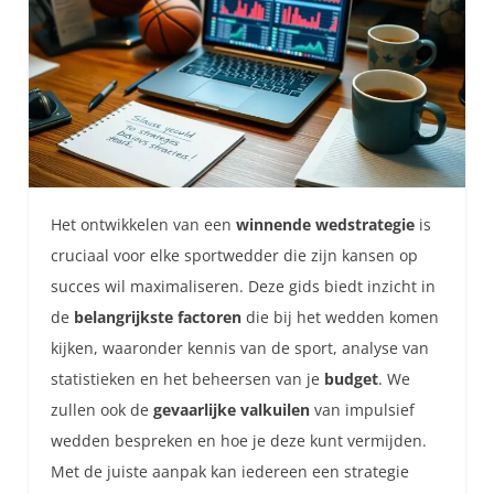
Het ontwikkelen van een
winnende wedstrategie
is
cruciaal voor elke sportwedder die zijn kansen op
succes wil maximaliseren. Deze gids biedt inzicht in
de
belangrijkste factoren
die bij het wedden komen
kijken, waaronder kennis van de sport, analyse van
statistieken en het beheersen van je
budget
. We
zullen ook de
gevaarlijke valkuilen
van impulsief
wedden bespreken en hoe je deze kunt vermijden.
Met de juiste aanpak kan iedereen een strategie