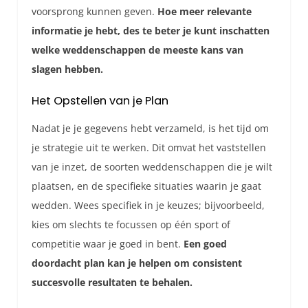
voorsprong kunnen geven.
Hoe meer relevante
informatie je hebt, des te beter je kunt inschatten
welke weddenschappen de meeste kans van
slagen hebben.
Het Opstellen van je Plan
Nadat je je gegevens hebt verzameld, is het tijd om
je strategie uit te werken. Dit omvat het vaststellen
van je inzet, de soorten weddenschappen die je wilt
plaatsen, en de specifieke situaties waarin je gaat
wedden. Wees specifiek in je keuzes; bijvoorbeeld,
kies om slechts te focussen op één sport of
competitie waar je goed in bent.
Een goed
doordacht plan kan je helpen om consistent
succesvolle resultaten te behalen.