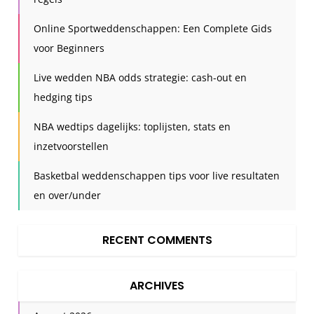
n
Online Sportweddenschappen: Een Complete Gids
voor Beginners
Live wedden NBA odds strategie: cash-out en
hedging tips
NBA wedtips dagelijks: toplijsten, stats en
inzetvoorstellen
Basketbal weddenschappen tips voor live resultaten
en over/under
RECENT COMMENTS
ARCHIVES