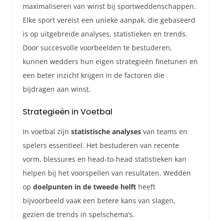
maximaliseren van winst bij sportweddenschappen.
Elke sport vereist een unieke aanpak, die gebaseerd
is op uitgebreide analyses, statistieken en trends.
Door succesvolle voorbeelden te bestuderen,
kunnen wedders hun eigen strategieën finetunen en
een beter inzicht krijgen in de factoren die
bijdragen aan winst.
Strategieën in Voetbal
In voetbal zijn
statistische analyses
van teams en
spelers essentieel. Het bestuderen van recente
vorm, blessures en head-to-head statistieken kan
helpen bij het voorspellen van resultaten. Wedden
op
doelpunten in de tweede helft
heeft
bijvoorbeeld vaak een betere kans van slagen,
gezien de trends in spelschema’s.