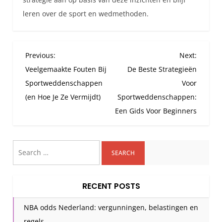
leren over de sport en wedmethoden.
P
Previous:
Next:
o
Veelgemaakte Fouten Bij
De Beste Strategieën
s
Sportweddenschappen
Voor
t
(en Hoe Je Ze Vermijdt)
Sportweddenschappen:
n
Een Gids Voor Beginners
a
v
i
Search
g
for:
a
RECENT POSTS
t
i
NBA odds Nederland: vergunningen, belastingen en
o
regels