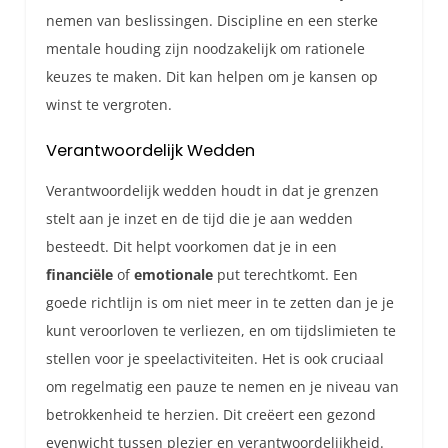
nemen van beslissingen. Discipline en een sterke
mentale houding zijn noodzakelijk om rationele
keuzes te maken. Dit kan helpen om je kansen op
winst te vergroten.
Verantwoordelijk Wedden
Verantwoordelijk wedden houdt in dat je grenzen
stelt aan je inzet en de tijd die je aan wedden
besteedt. Dit helpt voorkomen dat je in een
financiële
of
emotionale
put terechtkomt. Een
goede richtlijn is om niet meer in te zetten dan je je
kunt veroorloven te verliezen, en om tijdslimieten te
stellen voor je speelactiviteiten. Het is ook cruciaal
om regelmatig een pauze te nemen en je niveau van
betrokkenheid te herzien. Dit creëert een gezond
evenwicht tussen plezier en verantwoordelijkheid.