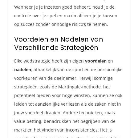
Wanneer je je inzetten goed beheert, houd je de
controle over je spel en maximaliseer je je kansen
op succes zonder onnodige risico’s te nemen.
Voordelen en Nadelen van
Verschillende Strategieën
Elke wedstrategie heeft zijn eigen
voordelen
en
nadelen
, afhankelijk van de sport en de persoonlijke
voorkeuren van de deelnemer. Terwijl sommige
strategieën, zoals de Martingale-methode, het
potentieel bieden voor hoge winsten, kunnen ze ook
leiden tot aanzienlijke verliezen als de zaken niet in
jouw voordeel draaien. Andere technieken, zoals
value betting, benadrukken het begrijpen van de
markt en het vinden van inconsistencies. Het is