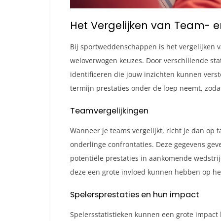
Het Vergelijken van Team- en
Bij sportweddenschappen is het vergelijken v
weloverwogen keuzes. Door verschillende stat
identificeren die jouw inzichten kunnen verst
termijn prestaties onder de loep neemt, zodat 
Teamvergelijkingen
Wanneer je teams vergelijkt, richt je dan op
onderlinge confrontaties. Deze gegevens geve
potentiële prestaties in aankomende wedstrij
deze een grote invloed kunnen hebben op he
Spelersprestaties en hun impact
Spelersstatistieken kunnen een grote impact