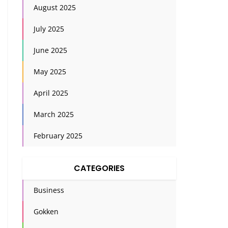
August 2025
July 2025
June 2025
May 2025
April 2025
March 2025
February 2025
CATEGORIES
Business
Gokken