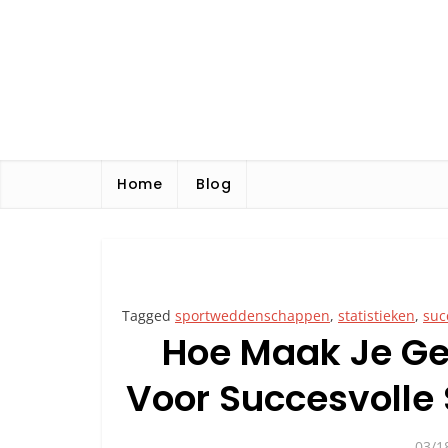
Skip
to
content
Bles D'or
Website
Home
Blog
Tagged
sportweddenschappen
,
statistieken
,
suc
Hoe Maak Je Ge
Voor Succesvoll
03/1