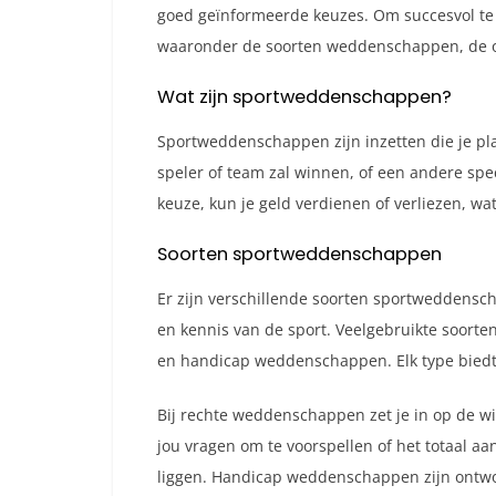
goed geïnformeerde keuzes. Om succesvol te z
waaronder de soorten weddenschappen, de o
Wat zijn sportweddenschappen?
Sportweddenschappen zijn inzetten die je pl
speler of team zal winnen, of een andere spec
keuze, kun je geld verdienen of verliezen, w
Soorten sportweddenschappen
Er zijn verschillende soorten sportweddensch
en kennis van de sport. Veelgebruikte soor
en handicap weddenschappen. Elk type biedt 
Bij rechte weddenschappen zet je in op de w
jou vragen om te voorspellen of het totaal a
liggen. Handicap weddenschappen zijn ontw