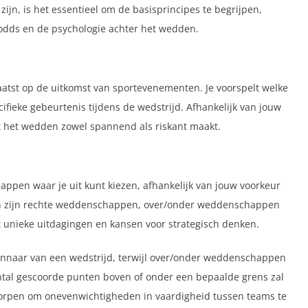
ijn, is het essentieel om de basisprincipes te begrijpen,
dds en de psychologie achter het wedden.
aatst op de uitkomst van sportevenementen. Je voorspelt welke
ifieke gebeurtenis tijdens de wedstrijd. Afhankelijk van jouw
at het wedden zowel spannend als riskant maakt.
appen waar je uit kunt kiezen, afhankelijk van jouw voorkeur
ten zijn rechte weddenschappen, over/onder weddenschappen
unieke uitdagingen en kansen voor strategisch denken.
innaar van een wedstrijd, terwijl over/onder weddenschappen
antal gescoorde punten boven of onder een bepaalde grens zal
orpen om onevenwichtigheden in vaardigheid tussen teams te