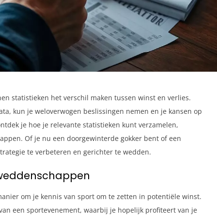
n statistieken het verschil maken tussen winst en verlies.
ata, kun je weloverwogen beslissingen nemen en je kansen op
ontdek je hoe je relevante statistieken kunt verzamelen,
ppen. Of je nu een doorgewinterde gokker bent of een
trategie te verbeteren en gerichter te wedden.
rtweddenschappen
er om je kennis van sport om te zetten in potentiële winst.
 van een sportevenement, waarbij je hopelijk profiteert van je