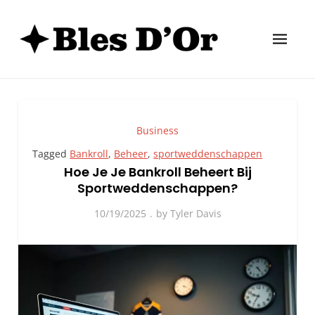
Skip
to
content
Bles D'or
Website
Business
Tagged
Bankroll
,
Beheer
,
sportweddenschappen
Hoe Je Je Bankroll Beheert Bij
Sportweddenschappen?
10/19/2025
by
Tyler Davis