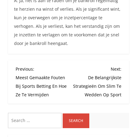
A: Ja, het is aan te raden om je bankroll regelmatig
te herzien na winst of verlies. Als je significant wint,
kun je overwegen om je inzetpercentage te
verhogen. Als je verliest, kan het verstandig zijn om
je inzetten te verlagen om te voorkomen dat je snel
door je bankroll heengaat.
P
Previous:
Next:
o
Meest Gemaakte Fouten
De Belangrijkste
s
Bij Sports Betting En Hoe
Strategieën Om Slim Te
t
Ze Te Vermijden
Wedden Op Sport
n
a
Search
v
i
for:
g