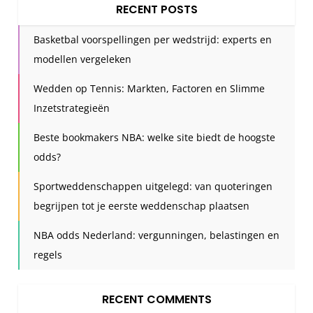
RECENT POSTS
a
t
Basketbal voorspellingen per wedstrijd: experts en
i
modellen vergeleken
o
n
Wedden op Tennis: Markten, Factoren en Slimme
Inzetstrategieën
Beste bookmakers NBA: welke site biedt de hoogste
odds?
Sportweddenschappen uitgelegd: van quoteringen
begrijpen tot je eerste weddenschap plaatsen
NBA odds Nederland: vergunningen, belastingen en
regels
RECENT COMMENTS