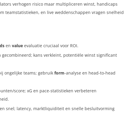
lators verhogen risico maar multipliceren winst, handicaps
 om teamstatistieken, en live weddenschappen vragen snelheid
ds
en
value
evaluatie cruciaal voor ROI.
gecombineerd; kans verkleint, potentiële winst significant
j ongelijke teams; gebruik
form
-analyse en head-to-head
unten/score; xG en pace-statistieken verbeteren
heid.
n snel; latency, marktliquiditeit en snelle besluitvorming