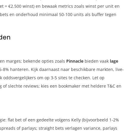
et = €2.500 winst) en bewaak metrics zoals winst per unit en
0 bets en onderhoud minimaal 50-100 units als buffer tegen
dden
id en marges; bekende opties zoals
Pinnacle
bieden vaak
lage
5-8% hanteren. Kijk daarnaast naar beschikbare markten, live-
 oddsvergelijkers om op 3-5 sites te checken. Let op
 of slechte reviews; kies een bookmaker met heldere T&C en
gie: flat bet of een gedeelte volgens Kelly (bijvoorbeeld 1-2%
 spreads of parlays; straight bets verlagen variance, parlays