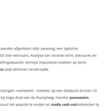
orden afgesloten vóór aanvang; een typische
.50 voor winnaars. Analyse van recente vorm, blessures en
ellingswaarde; vermijd impulsieve inzetten op korte
ce
vaak verliezen veroorzaakt.
issingen: voorbeeld – inzetten op een doelpunt binnen 10
 bij hoge druk van de thuisploeg; monitor
possession
,
minuut om waarde te vinden en
snelle cash-out
momenten te