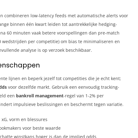
ën combineren low-latency feeds met automatische alerts voor
hange binnen één kwart leiden tot aantrekkelijke hedging-
s na 60 minuten vaak betere voorspellingen dan pre-match
0 wedstrijden per competitie) om bias te minimaliseren en
nvullende analyse is op verzoek beschikbaar.
denschappen
ente lijnen en beperk jezelf tot competities die je echt kent;
dds
voor dezelfde markt. Gebruik een eenvoudig tracking-
eeld een
bankroll management
-regel van 1-2% per
dert impulsieve beslissingen en beschermt tegen variatie.
 xG, vorm en blessures
bookmakers voor beste waarde
schatte winstkans hoger is dan de implied odds