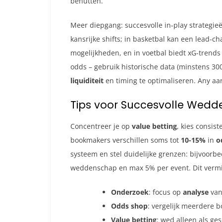
benutten.
Meer diepgang: succesvolle in-play strategie
kansrijke shifts; in basketbal kan een lead-c
mogelijkheden, en in voetbal biedt xG-trend
odds – gebruik historische data (minstens 30
liquiditeit
en timing te optimaliseren. Any aa
Tips voor Succesvolle Wed
Concentreer je op
value betting
, kies consist
bookmakers verschillen soms tot
10-15%
in
o
systeem en stel duidelijke grenzen: bijvoorb
weddenschap en max 5% per event. Dit vermin
Onderzoek
: focus op
analyse
van
Odds shop
: vergelijk meerdere 
Value betting
: wed alleen als ge