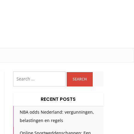
Search
for:
RECENT POSTS
NBA odds Nederland: vergunningen,
belastingen en regels
Online Sportweddenschappen: Een