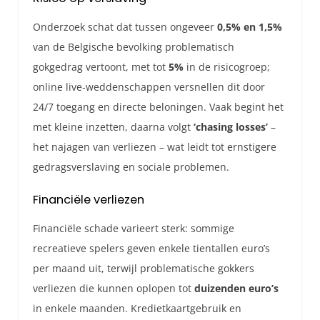
Onderzoek schat dat tussen ongeveer
0,5% en 1,5%
van de Belgische bevolking problematisch
gokgedrag vertoont, met tot
5%
in de risicogroep;
online live-weddenschappen versnellen dit door
24/7 toegang en directe beloningen. Vaak begint het
met kleine inzetten, daarna volgt
‘chasing losses’
–
het najagen van verliezen – wat leidt tot ernstigere
gedragsverslaving en sociale problemen.
Financiële verliezen
Financiële schade varieert sterk: sommige
recreatieve spelers geven enkele tientallen euro’s
per maand uit, terwijl problematische gokkers
verliezen die kunnen oplopen tot
duizenden euro’s
in enkele maanden. Kredietkaartgebruik en