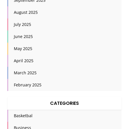
September 2025
August 2025
July 2025
June 2025
May 2025
April 2025
March 2025
February 2025
CATEGORIES
Basketbal
Business