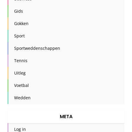
Gids
Gokken
Sport
Sportweddenschappen
Tennis
Uitleg
Voetbal
Wedden
META
Log in