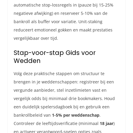
automatische stop-lossregels in (pauze bij 15-25%
negatieve afwijking) en reserveer 5-10% van de
bankroll als buffer voor variatie. Unit-staking
reduceert emotioneel gokken en maakt prestaties
vergelijkbaar over tijd.
Stap-voor-stap Gids voor
Wedden
Volg deze praktische stappen om structuur te
brengen in je weddenschappen: registreer bij een
vergunde aanbieder, stel inzetlimieten vast en
vergelijk odds bij minimaal drie bookmakers. Houd
een duidelijk spelersdagboek bij en gebruik een
bankrollbeleid van
1-5% per weddenschap
.
Controleer de leeftijdsverificatie (minimaal
18 jaar
)
en activeer verantwoord-spelen opties zoals