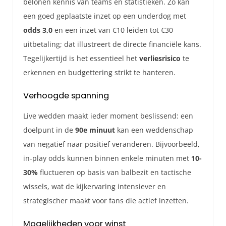
belonen kennis van teams en statistieken. Zo kan
een goed geplaatste inzet op een underdog met
odds 3,0
en een inzet van €10 leiden tot €30
uitbetaling; dat illustreert de directe financiële kans.
Tegelijkertijd is het essentieel het
verliesrisico
te
erkennen en budgettering strikt te hanteren.
Verhoogde spanning
Live wedden maakt ieder moment beslissend: een
doelpunt in de
90e minuut
kan een weddenschap
van negatief naar positief veranderen. Bijvoorbeeld,
in-play odds kunnen binnen enkele minuten met
10-
30%
fluctueren op basis van balbezit en tactische
wissels, wat de kijkervaring intensiever en
strategischer maakt voor fans die actief inzetten.
Mogelijkheden voor winst