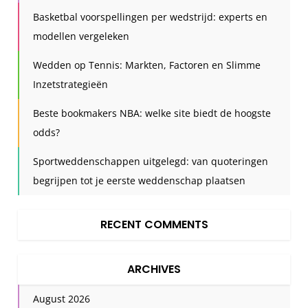
Basketbal voorspellingen per wedstrijd: experts en
modellen vergeleken
Wedden op Tennis: Markten, Factoren en Slimme
Inzetstrategieën
Beste bookmakers NBA: welke site biedt de hoogste
odds?
Sportweddenschappen uitgelegd: van quoteringen
begrijpen tot je eerste weddenschap plaatsen
RECENT COMMENTS
ARCHIVES
August 2026