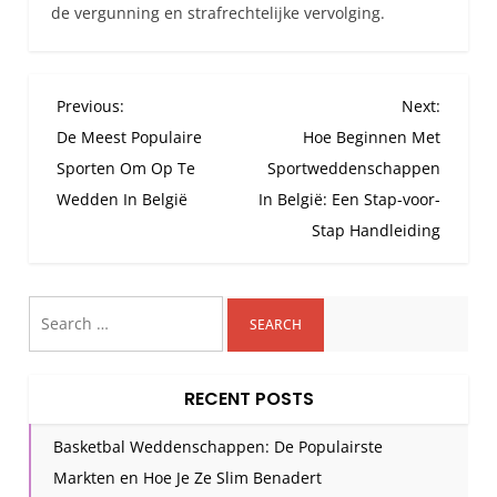
de vergunning en strafrechtelijke vervolging.
P
Previous:
Next:
o
De Meest Populaire
Hoe Beginnen Met
s
Sporten Om Op Te
Sportweddenschappen
t
Wedden In België
In België: Een Stap-voor-
n
Stap Handleiding
a
v
i
Search
g
for:
a
RECENT POSTS
t
i
Basketbal Weddenschappen: De Populairste
o
Markten en Hoe Je Ze Slim Benadert
n