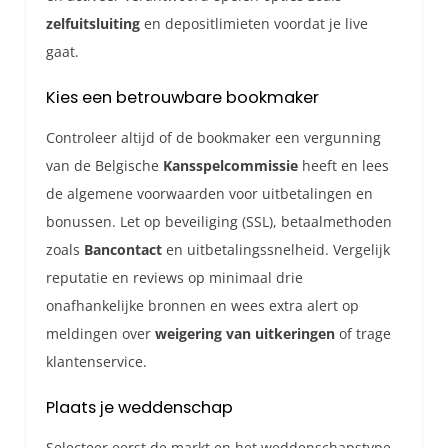
zelfuitsluiting
en depositlimieten voordat je live
gaat.
Kies een betrouwbare bookmaker
Controleer altijd of de bookmaker een vergunning
van de Belgische
Kansspelcommissie
heeft en lees
de algemene voorwaarden voor uitbetalingen en
bonussen. Let op beveiliging (SSL), betaalmethoden
zoals
Bancontact
en uitbetalingssnelheid. Vergelijk
reputatie en reviews op minimaal drie
onafhankelijke bronnen en wees extra alert op
meldingen over
weigering van uitkeringen
of trage
klantenservice.
Plaats je weddenschap
Selecteer eerst de markt en het weddenschapstype