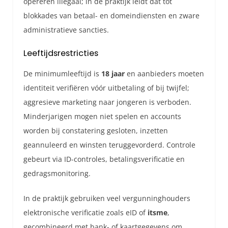
opereren illegaal; in de praktijk leidt dat tot
blokkades van betaal- en domeindiensten en zware
administratieve sancties.
Leeftijdsrestricties
De minimumleeftijd is
18 jaar
en aanbieders moeten
identiteit verifiëren vóór uitbetaling of bij twijfel;
aggresieve marketing naar jongeren is verboden.
Minderjarigen mogen niet spelen en accounts
worden bij constatering gesloten, inzetten
geannuleerd en winsten teruggevorderd. Controle
gebeurt via ID-controles, betalingsverificatie en
gedragsmonitoring.
In de praktijk gebruiken veel vergunninghouders
elektronische verificatie zoals eID of
itsme
,
gecombineerd met bank- of kaartgegevens om