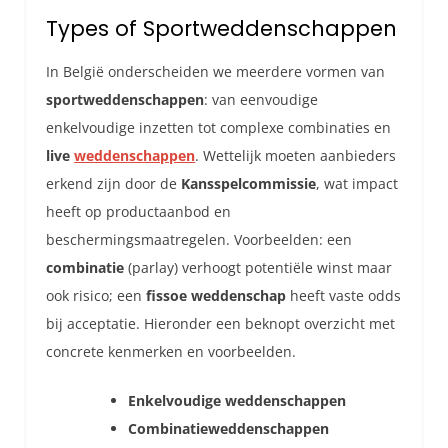
Types of Sportweddenschappen
In België onderscheiden we meerdere vormen van
sportweddenschappen
: van eenvoudige
enkelvoudige inzetten tot complexe combinaties en
live
weddenschappen
. Wettelijk moeten aanbieders
erkend zijn door de
Kansspelcommissie
, wat impact
heeft op productaanbod en
beschermingsmaatregelen. Voorbeelden: een
combinatie
(parlay) verhoogt potentiële winst maar
ook risico; een
fissoe weddenschap
heeft vaste odds
bij acceptatie. Hieronder een beknopt overzicht met
concrete kenmerken en voorbeelden.
Enkelvoudige weddenschappen
Combinatieweddenschappen