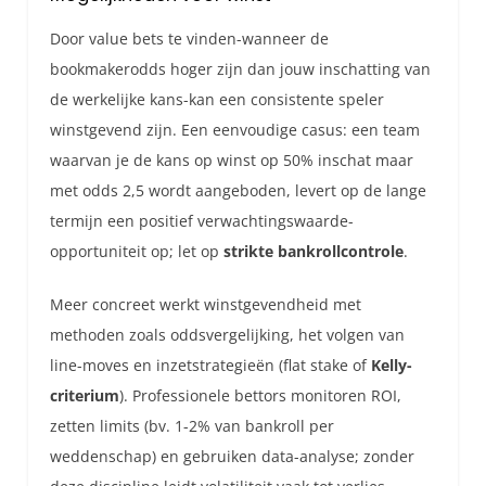
Door value bets te vinden-wanneer de
bookmakerodds hoger zijn dan jouw inschatting van
de werkelijke kans-kan een consistente speler
winstgevend zijn. Een eenvoudige casus: een team
waarvan je de kans op winst op 50% inschat maar
met odds 2,5 wordt aangeboden, levert op de lange
termijn een positief verwachtingswaarde-
opportuniteit op; let op
strikte bankrollcontrole
.
Meer concreet werkt winstgevendheid met
methoden zoals oddsvergelijking, het volgen van
line-moves en inzetstrategieën (flat stake of
Kelly-
criterium
). Professionele bettors monitoren ROI,
zetten limits (bv. 1-2% van bankroll per
weddenschap) en gebruiken data-analyse; zonder