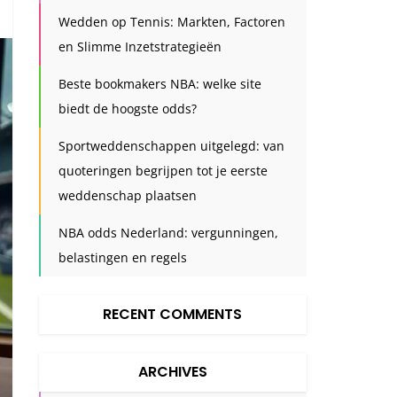
Wedden op Tennis: Markten, Factoren
en Slimme Inzetstrategieën
Beste bookmakers NBA: welke site
biedt de hoogste odds?
Sportweddenschappen uitgelegd: van
quoteringen begrijpen tot je eerste
weddenschap plaatsen
NBA odds Nederland: vergunningen,
belastingen en regels
RECENT COMMENTS
ARCHIVES