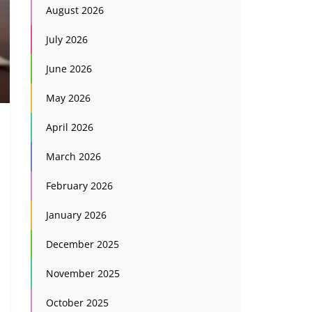
August 2026
July 2026
June 2026
May 2026
April 2026
March 2026
February 2026
January 2026
December 2025
November 2025
October 2025