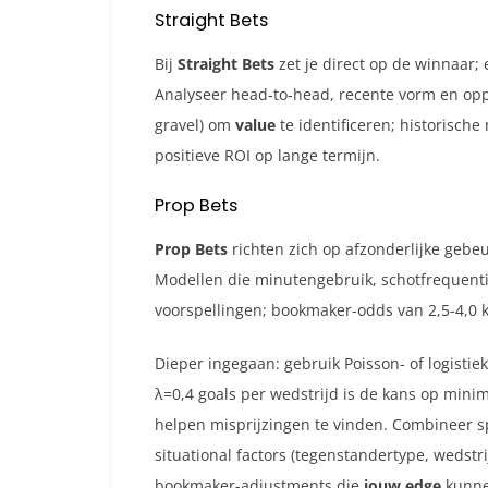
Straight Bets
Bij
Straight Bets
zet je direct op de winnaar; 
Analyseer head‑to‑head, recente vorm en opp
gravel) om
value
te identificeren; historische
positieve ROI op lange termijn.
Prop Bets
Prop Bets
richten zich op afzonderlijke gebeu
Modellen die minutengebruik, schotfrequent
voorspellingen; bookmaker-odds van 2,5-4,0 
Dieper ingegaan: gebruik Poisson- of logistie
λ=0,4 goals per wedstrijd is de kans op mini
helpen misprijzingen te vinden. Combineer s
situational factors (tegenstandertype, wedstr
bookmaker-adjustments die
jouw edge
kunne