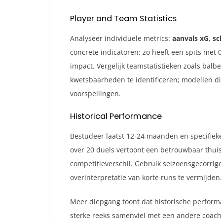
Player and Team Statistics
Analyseer individuele metrics:
aanvals xG
,
sc
concrete indicatoren; zo heeft een spits met
impact. Vergelijk teamstatistieken zoals balbe
kwetsbaarheden te identificeren; modellen d
voorspellingen.
Historical Performance
Bestudeer laatst 12-24 maanden en specifiek
over 20 duels vertoont een betrouwbaar thuis
competitieverschil. Gebruik seizoensgecorri
overinterpretatie van korte runs te vermijden
Meer diepgang toont dat historische perform
sterke reeks samenviel met een andere coach