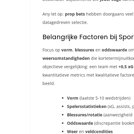
Any let op:
prop bets
hebben doorgaans veel h
datagedreven selectie.
Belangrijke Factoren bij S
Focus op
vorm
,
blessures
en
oddswaarde
om 
weersomstandigheden
die kortetermijnuitk
objectieve vergelijking: een team met
+0,5 xG
kwantitatieve metrics met kwalitatieve factor
beeld.
Vorm
(laatste 5-10 wedstrijden)
Spelersstatistieken
(xG, assists,
Blessures/rotatie
(aanwezigheid s
Oddswaarde
(discrepantie bookm
Weer
en
veldcondities