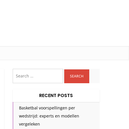
Search
for:
RECENT POSTS
Basketbal voorspellingen per
wedstrijd: experts en modellen
vergeleken