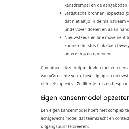
kansdrempel en de aangeboden odds
Statistische bronnen: expected go
dat niet altijd in de mainstream 
under/over-doelen en asian hand
Nieuwsfeeds en line movement tra
kunnen de odds flink doen bewege
betere prijzen opnemen.
Combineer deze hulpmiddelen met een eenvoud
van xG/recente vorm, bevestiging via nieuwsfee
of inzetstap extra. Zo filter je ruis en bespaar j
Eigen kansenmodel opzetten
Een eigen kansenmodel hoeft niet complex te z
lichtgewicht model dat teamkracht en contex
uitgangspunt te creëren: