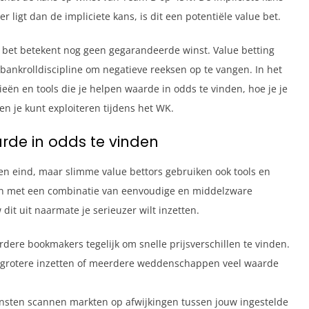
r ligt dan de impliciete kans, is dit een potentiële value bet.
 bet betekent nog geen gegarandeerde winst. Value betting
 bankrolldiscipline om negatieve reeksen op te vangen. In het
eën en tools die je helpen waarde in odds te vinden, hoe je je
n je kunt exploiteren tijdens het WK.
rde in odds te vinden
en eind, maar slimme value bettors gebruiken ook tools en
in met een combinatie van eenvoudige en middelzware
dit uit naarmate je serieuzer wilt inzetten.
dere bookmakers tegelijk om snelle prijsverschillen te vinden.
ij grotere inzetten of meerdere weddenschappen veel waarde
nsten scannen markten op afwijkingen tussen jouw ingestelde