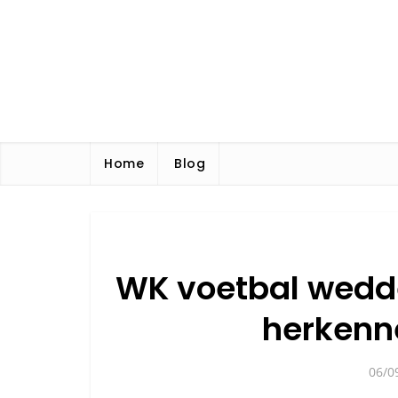
Skip
to
content
Bles D'or
Website
Home
Blog
WK voetbal wedd
herkenn
06/0