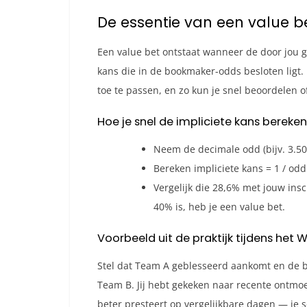
De essentie van een value be
Een value bet ontstaat wanneer de door jou g
kans die in de bookmaker-odds besloten ligt.
toe te passen, en zo kun je snel beoordelen o
Hoe je snel de impliciete kans bereken
Neem de decimale odd (bijv. 3.50
Bereken impliciete kans = 1 / odd.
Vergelijk die 28,6% met jouw insc
40% is, heb je een value bet.
Voorbeeld uit de praktijk tijdens het 
Stel dat Team A geblesseerd aankomt en de 
Team B. Jij hebt gekeken naar recente ontmo
beter presteert op vergelijkbare dagen — je 