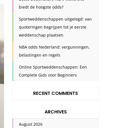
biedt de hoogste odds?
Sportweddenschappen uitgelegd: van
quoteringen begrijpen tot je eerste
weddenschap plaatsen
NBA odds Nederland: vergunningen,
belastingen en regels
Online Sportweddenschappen: Een
Complete Gids voor Beginners
RECENT COMMENTS
ARCHIVES
August 2026