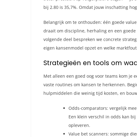
bij 2.80 is 35,7%. Omdat jouw inschatting hoge
Belangrijk om te onthouden: één goede value
draait om discipline, herhaling en een goede
volgende deel bespreken we concrete strategi
eigen kansenmodel opzet en welke marktfoute
Strategieën en tools om waa
Met alleen een goed oog voor teams kom je e
vaste routines om kansen te herkennen. Beg
hulpmiddelen die weinig tijd kosten, en bouw 
Odds-comparators: vergelijk meer
Een klein verschil in odds kan b
opleveren.
Value bet scanners: sommige die